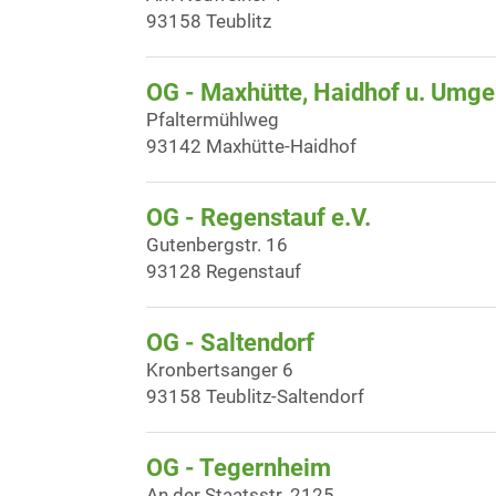
93158 Teublitz
OG - Maxhütte, Haidhof u. Umg
Pfaltermühlweg
93142 Maxhütte-Haidhof
OG - Regenstauf e.V.
Gutenbergstr. 16
93128 Regenstauf
OG - Saltendorf
Kronbertsanger 6
93158 Teublitz-Saltendorf
OG - Tegernheim
An der Staatsstr. 2125