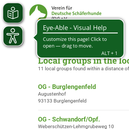
Local groups in the l
11 local groups found within a distance o
OG - Burglengenfeld
Augustenhof
93133 Burglengenfeld
OG - Schwandorf/Opf.
Weberschützen-Lehmgrubeweg 10