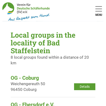
MENU
Local groups in the
locality of Bad
Staffelstein
8 local groups found within a distance of 20
km
OG - Coburg
Weichengereuth 50
Details
96450 Coburg
OG - Ebersdorf e.V.