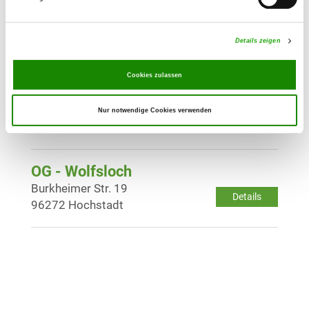
OG - Bad Staffelstein
Am Ochsenanger 8
Details
Details zeigen
96231 Bad Staffelstein
Cookies zulassen
OG - Weidhausen
Am Berg 14
Nur notwendige Cookies verwenden
Details
96279 Weidhausen
OG - Wolfsloch
Burkheimer Str. 19
Details
96272 Hochstadt