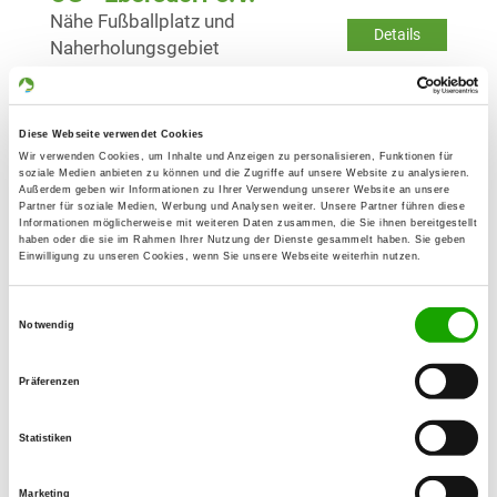
Nähe Fußballplatz und
Details
Naherholungsgebiet
96237 Ebersdorf
Diese Webseite verwendet Cookies
OG - Ebing
Wir verwenden Cookies, um Inhalte und Anzeigen zu personalisieren, Funktionen für
Kellerweg 25
soziale Medien anbieten zu können und die Zugriffe auf unsere Website zu analysieren.
Details
Außerdem geben wir Informationen zu Ihrer Verwendung unserer Website an unsere
96179 Rattelsdorf-Ebing
Partner für soziale Medien, Werbung und Analysen weiter. Unsere Partner führen diese
Informationen möglicherweise mit weiteren Daten zusammen, die Sie ihnen bereitgestellt
haben oder die sie im Rahmen Ihrer Nutzung der Dienste gesammelt haben. Sie geben
Einwilligung zu unseren Cookies, wenn Sie unsere Webseite weiterhin nutzen.
OG - Heubach
Reutersbrunner Weg
Details
Einwilligungsauswahl
96106 Ebern-Sandhof
Notwendig
Präferenzen
OG - Untersiemau-Weißenbrunn e.V.
Seewiesenstr. 15
Details
Statistiken
96253 Untersiemau-Weißenbrunn
Marketing