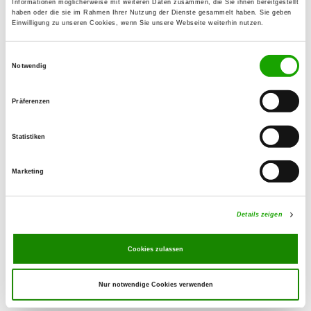
Informationen möglicherweise mit weiteren Daten zusammen, die Sie ihnen bereitgestellt
37603 Holzminden
haben oder die sie im Rahmen Ihrer Nutzung der Dienste gesammelt haben. Sie geben
Einwilligung zu unseren Cookies, wenn Sie unsere Webseite weiterhin nutzen.
OG - Holzminden von 1923 e.V.
Einwilligungsauswahl
Lüchtringer Weg
Notwendig
Details
37603 Holzminden
Präferenzen
OG - Polle u. Umgeb.
Statistiken
Brevörder Landstr. 2
Details
37647 Polle
Marketing
OG - Beverungen
Details zeigen
Details
Beverungen
Cookies zulassen
Nur notwendige Cookies verwenden