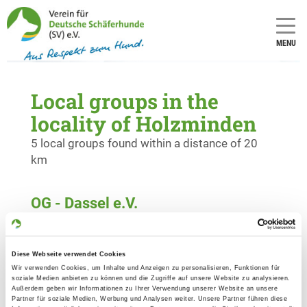
MENU
Local groups in the
locality of Holzminden
5 local groups found within a distance of 20
km
OG - Dassel e.V.
Professor-Heinrich-Düker-Str. 1
Details
37586 Dassel
Diese Webseite verwendet Cookies
Wir verwenden Cookies, um Inhalte und Anzeigen zu personalisieren, Funktionen für
OG - Holzminden-Altendorf e.V.
soziale Medien anbieten zu können und die Zugriffe auf unsere Website zu analysieren.
Außerdem geben wir Informationen zu Ihrer Verwendung unserer Website an unsere
Wasserübungsplatz 6
Partner für soziale Medien, Werbung und Analysen weiter. Unsere Partner führen diese
Details