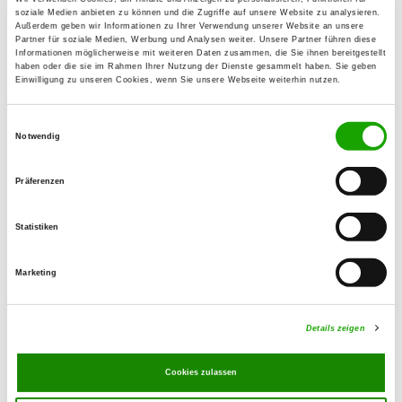
93087 Alteglofsheim
soziale Medien anbieten zu können und die Zugriffe auf unsere Website zu analysieren.
Außerdem geben wir Informationen zu Ihrer Verwendung unserer Website an unsere
Partner für soziale Medien, Werbung und Analysen weiter. Unsere Partner führen diese
Informationen möglicherweise mit weiteren Daten zusammen, die Sie ihnen bereitgestellt
OG - Schierling e.V.
haben oder die sie im Rahmen Ihrer Nutzung der Dienste gesammelt haben. Sie geben
Einwilligung zu unseren Cookies, wenn Sie unsere Webseite weiterhin nutzen.
Waldstr. 69
Details
84069 Schierling
Einwilligungsauswahl
Notwendig
OG - Wörth/Donau
Präferenzen
Bayerwaldstraße
Details
93086 Wörth/Donau
Statistiken
OG - Straubing e.V.
Marketing
Gartenstr. 248
Details
94315 Straubing
Details zeigen
OG - Großköllnbach
Cookies zulassen
Wiesen