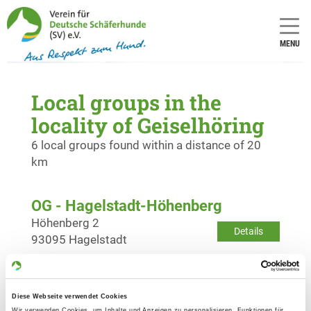
MENU
Local groups in the
locality of Geiselhöring
6 local groups found within a distance of 20
km
OG - Hagelstadt-Höhenberg
Höhenberg 2
Details
93095 Hagelstadt
OG - Alteglofsheim e.V.
Diese Webseite verwendet Cookies
Sudetenstraße 18
Details
Wir verwenden Cookies, um Inhalte und Anzeigen zu personalisieren, Funktionen für