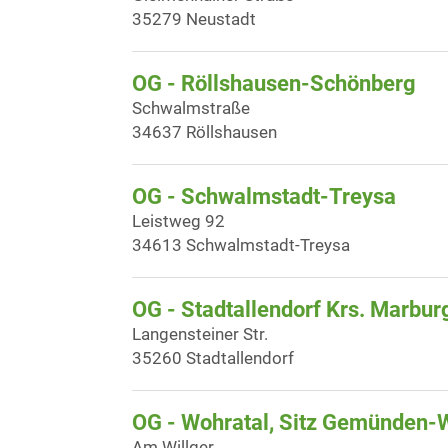
35279 Neustadt
OG - Röllshausen-Schönberg
Schwalmstraße
34637 Röllshausen
OG - Schwalmstadt-Treysa
Leistweg 92
34613 Schwalmstadt-Treysa
OG - Stadtallendorf Krs. Marburg
Langensteiner Str.
35260 Stadtallendorf
OG - Wohratal, Sitz Gemünden-
Am Willger