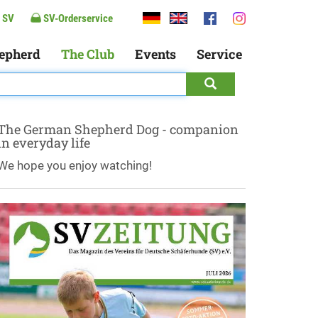
 SV
SV-Orderservice
epherd
The Club
Events
Service
The German Shepherd Dog - companion
in everyday life
We hope you enjoy watching!