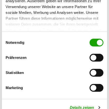
analysieren. Außerdem geben wir Informationen zu Ihrer
88636 Illmensee
Verwendung unserer Website an unsere Partner für
soziale Medien, Werbung und Analysen weiter. Unsere
OG - Dürmentingen e.V.
Partner führen diese Informationen möglicherweise mit
Maierwiesenweg, Haldenäcker 1
weiteren Daten zusammen, die Sie ihnen bereitgestellt
Details
88525 Dürmentingen
haben oder die sie im Rahmen Ihrer Nutzung der Dienste
gesammelt haben. Sie geben Einwilligung zu unseren
Einwilligungsauswahl
Cookies, wenn Sie unsere Webseite weiterhin nutzen.
Notwendig
OG - Mengen
Blochingerstr. 33
Details
88512 Mengen
Präferenzen
OG - Bad Saulgau e.V.
Statistiken
Moosheimerstr. 79
Details
88348 Bad Saulgau
Marketing
OG - Stafflangen e.V.
Beim Aspen 35
Details zeigen