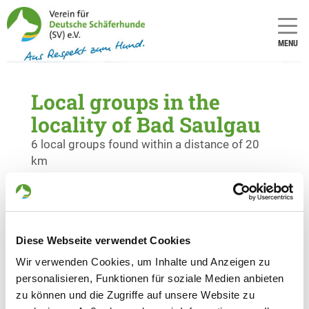
MENU
Local groups in the
locality of Bad Saulgau
6 local groups found within a distance of 20
km
OG - Mittelbiberach e.V.
Am Langen Berg 1
Details
88441 Mittelbiberach
Diese Webseite verwendet Cookies
Wir verwenden Cookies, um Inhalte und Anzeigen zu
personalisieren, Funktionen für soziale Medien anbieten
OG - Illmensee
zu können und die Zugriffe auf unsere Website zu
Sturmbergstr.
Details