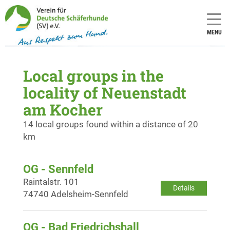
MENU
Local groups in the
locality of Neuenstadt
am Kocher
14 local groups found within a distance of 20
km
OG - Sennfeld
Raintalstr. 101
Details
74740 Adelsheim-Sennfeld
OG - Bad Friedrichshall