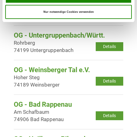
OG - Talheim/Krs. Heilbronn
Sontheimer Str. 13
Details
Nur notwendige Cookies verwenden
74388 Talheim
OG - Untergruppenbach/Württ.
Rohrberg
Details
74199 Untergruppenbach
OG - Weinsberger Tal e.V.
Hoher Steg
Details
74189 Weinsberger
OG - Bad Rappenau
Am Schafbaum
Details
74906 Bad Rappenau