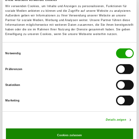
Am Hardt 1
Wir verwenden Cookies, um Inhalte und Anzeigen zu personalisieren, Funktionen für
Details
soziale Medien anbieten zu können und die Zugriffe auf unsere Website zu analysieren.
74211 Leingarten
Außerdem geben wir Informationen zu Ihrer Verwendung unserer Website an unsere
Partner für soziale Medien, Werbung und Analysen weiter. Unsere Partner führen diese
Informationen möglicherweise mit weiteren Daten zusammen, die Sie ihnen bereitgestellt
haben oder die sie im Rahmen Ihrer Nutzung der Dienste gesammelt haben. Sie geben
OG - Neckarsulm e.V.
Einwilligung zu unseren Cookies, wenn Sie unsere Webseite weiterhin nutzen.
Am Roßmarkt 1
Details
74172 Neckarsulm
Einwilligungsauswahl
Notwendig
OG - Neuenstein e.V.
Präferenzen
Straßenäcker 1
Details
74632 Neuenstein
Statistiken
Marketing
OG - Niedernhall
Untere Au
Details
74676 Niedernhall
Details zeigen
Cookies zulassen