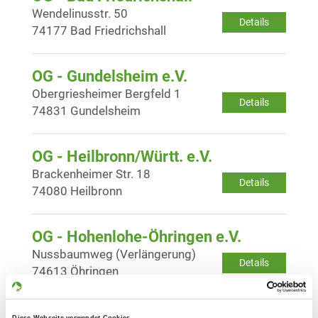
Wendelinusstr. 50
Details
74177 Bad Friedrichshall
OG - Gundelsheim e.V.
Obergriesheimer Bergfeld 1
Details
74831 Gundelsheim
OG - Heilbronn/Württ. e.V.
Brackenheimer Str. 18
Details
74080 Heilbronn
OG - Hohenlohe-Öhringen e.V.
Nussbaumweg (Verlängerung)
Details
74613 Öhringen
OG - Leingarten e.V.
Diese Webseite verwendet Cookies