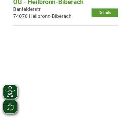
OG - Heilbronn-Biberach
Banfelderstr.
Details
74078 Heilbronn-Biberach