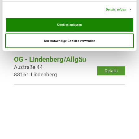
Details
88348 Bad Saulgau
Details zeigen
OG - Lindau/Bodensee
Cookies zulassen
Kemptenerstraße
Details
88131 Lindau/B
Nur notwendige Cookies verwenden
OG - Lindenberg/Allgäu
Austraße 44
Details
88161 Lindenberg