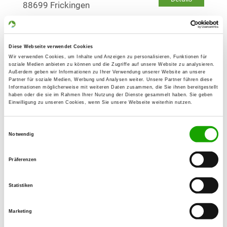
88699 Frickingen
OG - Illmensee
Diese Webseite verwendet Cookies
Sturmbergstr.
Details
Wir verwenden Cookies, um Inhalte und Anzeigen zu personalisieren, Funktionen für
88636 Illmensee
soziale Medien anbieten zu können und die Zugriffe auf unsere Website zu analysieren.
Außerdem geben wir Informationen zu Ihrer Verwendung unserer Website an unsere
Partner für soziale Medien, Werbung und Analysen weiter. Unsere Partner führen diese
Informationen möglicherweise mit weiteren Daten zusammen, die Sie ihnen bereitgestellt
OG - Kisslegg/Allgäu
haben oder die sie im Rahmen Ihrer Nutzung der Dienste gesammelt haben. Sie geben
Einwilligung zu unseren Cookies, wenn Sie unsere Webseite weiterhin nutzen.
Wangenerstr. 70
Details
88353 Kisslegg
Einwilligungsauswahl
Notwendig
OG - Ravensburg/Württ. e.V.
Präferenzen
Deisenfangstr. 70
Details
88212 Ravensburg
Statistiken
OG - Bad Saulgau e.V.
Marketing
Moosheimerstr. 79