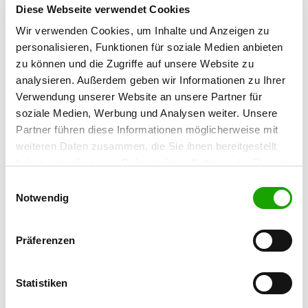
74632 Neuenstein
Diese Webseite verwendet Cookies
Wir verwenden Cookies, um Inhalte und Anzeigen zu
personalisieren, Funktionen für soziale Medien anbieten
OG - Niedernhall
zu können und die Zugriffe auf unsere Website zu
Untere Au
Details
analysieren. Außerdem geben wir Informationen zu Ihrer
74676 Niedernhall
Verwendung unserer Website an unsere Partner für
soziale Medien, Werbung und Analysen weiter. Unsere
OG - Rosengarten-Westheim e.V.
Partner führen diese Informationen möglicherweise mit
Alter Kocher
weiteren Daten zusammen, die Sie ihnen bereitgestellt
Details
74538 Rosengarten-Westheim
haben oder die sie im Rahmen Ihrer Nutzung der Dienste
gesammelt haben. Sie geben Einwilligung zu unseren
Einwilligungsauswahl
Cookies, wenn Sie unsere Webseite weiterhin nutzen.
Notwendig
OG - Schwäbisch Hall e.V.
Bühlertalstr. 130
Details
74523 Schwäbisch Hall/Hessental
Präferenzen
OG - Spielbach
Statistiken