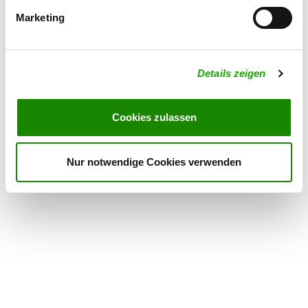
Details
74575 Spielbach
Marketing
OG - Dinkelsbühl e.V.
Kesselhof 2
Details zeigen
Details
91550 Dinkelsbühl
Cookies zulassen
OG - Mulfingen
Oberer Railhof 3
Details
Nur notwendige Cookies verwenden
74673 Mulflingen