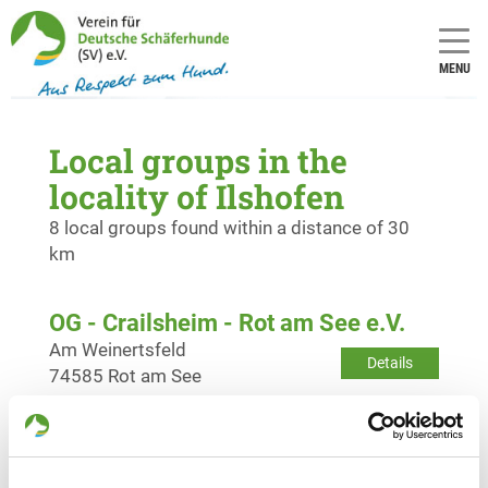
MENU
Local groups in the
locality of Ilshofen
8 local groups found within a distance of 30
km
OG - Crailsheim - Rot am See e.V.
Am Weinertsfeld
Details
74585 Rot am See
OG - Neuenstein e.V.
Straßenäcker 1
Details