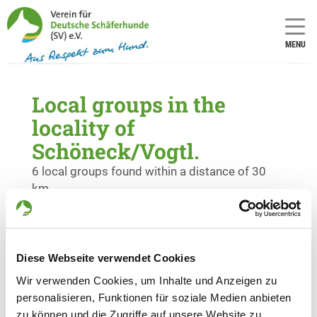
MENU
Local groups in the
locality of
Schöneck/Vogtl.
6 local groups found within a distance of 30
km
OG - Hof e.V.
Obere Wart
Diese Webseite verwendet Cookies
Details
95028 Hof/Saale
Wir verwenden Cookies, um Inhalte und Anzeigen zu
personalisieren, Funktionen für soziale Medien anbieten
OG - Treuen
zu können und die Zugriffe auf unsere Website zu