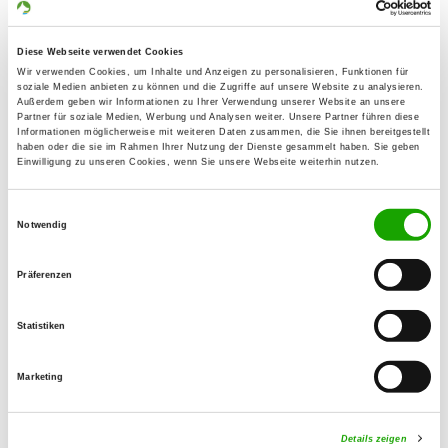
Waldstr. 69
Details
84069 Schierling
Diese Webseite verwendet Cookies
Wir verwenden Cookies, um Inhalte und Anzeigen zu personalisieren, Funktionen für
soziale Medien anbieten zu können und die Zugriffe auf unsere Website zu analysieren.
OG - Abensberg
Außerdem geben wir Informationen zu Ihrer Verwendung unserer Website an unsere
Partner für soziale Medien, Werbung und Analysen weiter. Unsere Partner führen diese
Münchner Strasse 32
Informationen möglicherweise mit weiteren Daten zusammen, die Sie ihnen bereitgestellt
Details
haben oder die sie im Rahmen Ihrer Nutzung der Dienste gesammelt haben. Sie geben
93326 Abensberg
Einwilligung zu unseren Cookies, wenn Sie unsere Webseite weiterhin nutzen.
Einwilligungsauswahl
OG - Langquaid
Notwendig
Am Waldstadion
Details
84085 Langquaid
Präferenzen
OG - Mainburg
Statistiken
Dirschengrub 1
Details
84048 Mainburg
Marketing
Details zeigen
OG - Rottenburg/Laaber