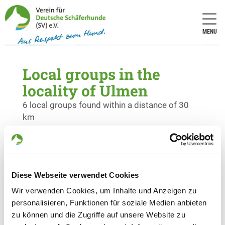
MENU
Local groups in the
locality of Ulmen
6 local groups found within a distance of 30
km
OG - Gerolstein e.V.
Lissinger Str. 37a
Details
54568 Gerolstein
Diese Webseite verwendet Cookies
Wir verwenden Cookies, um Inhalte und Anzeigen zu
personalisieren, Funktionen für soziale Medien anbieten
OG - Lutzerath e.V.
zu können und die Zugriffe auf unsere Website zu
Auf dem Tonhügel 1
Details