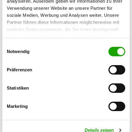
analysieren. Außerdem geben wir Informationen zu Ihrer
56826 Lutzerath
Verwendung unserer Website an unsere Partner für
soziale Medien, Werbung und Analysen weiter. Unsere
OG - Mayen-Eifelland e.V.
Partner führen diese Informationen möglicherweise mit
Kellbergerstr. 100
weiteren Daten zusammen, die Sie ihnen bereitgestellt
Details
56727 Mayen
haben oder die sie im Rahmen Ihrer Nutzung der Dienste
gesammelt haben. Sie geben Einwilligung zu unseren
Einwilligungsauswahl
Cookies, wenn Sie unsere Webseite weiterhin nutzen.
Notwendig
OG - Maifeld e.V.
Am Haidger-Bogen
Details
56295 Rüber
Präferenzen
OG - Wittlich Bez. Trier
Statistiken
Altricher Weg
Details
54516 Wittlich
Marketing
OG - Süd - Eifel
Kleewiesenhof
Details zeigen