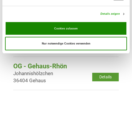
Steinmühlenweg 1
Details
37293 Herleshausen-Wommen
Details zeigen
Cookies zulassen
OG - Wildeck-Hönebach
Am Sportplatz
Details
Nur notwendige Cookies verwenden
36208 Wildeck-Hönebach
OG - Gehaus-Rhön
Johannishölzchen
Details
36404 Gehaus