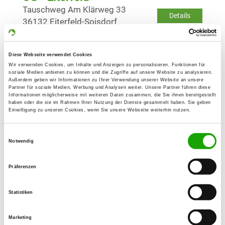
Tauschweg Am Klärweg 33
Details
36132 Eiterfeld-Soisdorf
OG - Heringen/Werra
Diese Webseite verwendet Cookies
Am Steinberg
Wir verwenden Cookies, um Inhalte und Anzeigen zu personalisieren, Funktionen für
Details
soziale Medien anbieten zu können und die Zugriffe auf unsere Website zu analysieren.
36266 Heringen
Außerdem geben wir Informationen zu Ihrer Verwendung unserer Website an unsere
Partner für soziale Medien, Werbung und Analysen weiter. Unsere Partner führen diese
Informationen möglicherweise mit weiteren Daten zusammen, die Sie ihnen bereitgestellt
haben oder die sie im Rahmen Ihrer Nutzung der Dienste gesammelt haben. Sie geben
OG - Hohenroda
Einwilligung zu unseren Cookies, wenn Sie unsere Webseite weiterhin nutzen.
Buttlarstr.
Details
36284 Hohenroda Mansbach
Einwilligungsauswahl
Notwendig
OG - Nentershausen
Präferenzen
Kasseler Straße
Details
36214 Nentershausen
Statistiken
Marketing
OG - Südringgau e.V.