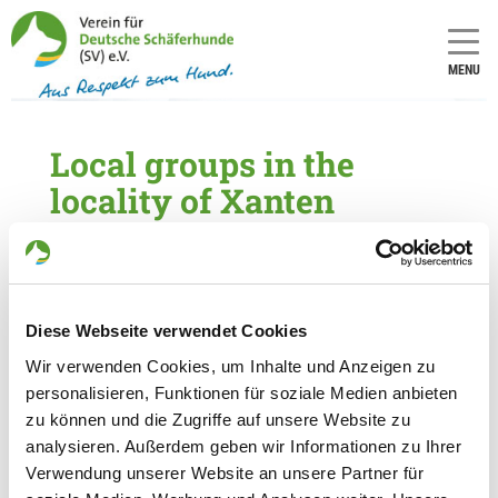
MENU
Local groups in the
locality of Xanten
6 local groups found within a distance of 20
km
OG - Friedrichsfeld-Hünxe
Diese Webseite verwendet Cookies
Alte Bühlstr. 3
Wir verwenden Cookies, um Inhalte und Anzeigen zu
Details
46562 Voerde
personalisieren, Funktionen für soziale Medien anbieten
zu können und die Zugriffe auf unsere Website zu
analysieren. Außerdem geben wir Informationen zu Ihrer
OG - Rees
Verwendung unserer Website an unsere Partner für
Bergswickerstr.
Details