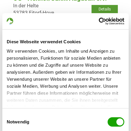
In der Helte
Details
53783 Eitorf-Hove
OG - Morsbach
Im Buchenfeld
Diese Webseite verwendet Cookies
Details
51597 Morsbach/Volperhausen
Wir verwenden Cookies, um Inhalte und Anzeigen zu
personalisieren, Funktionen für soziale Medien anbieten
OG - Altenkirchen/Ww. e.V.
zu können und die Zugriffe auf unsere Website zu
Lerchenweg
analysieren. Außerdem geben wir Informationen zu Ihrer
Details
57614 Fluterschen
Verwendung unserer Website an unsere Partner für
soziale Medien, Werbung und Analysen weiter. Unsere
Partner führen diese Informationen möglicherweise mit
OG - Unnau
weiteren Daten zusammen, die Sie ihnen bereitgestellt
Kornhahnstraße
haben oder die sie im Rahmen Ihrer Nutzung der Dienste
Details
57648 Unnau
gesammelt haben. Sie geben Einwilligung zu unseren
Einwilligungsauswahl
Cookies, wenn Sie unsere Webseite weiterhin nutzen.
Notwendig
OG - Bitzen-Heuzert