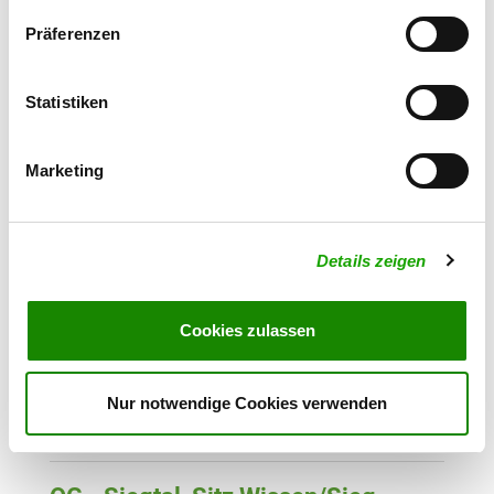
Birkenweg 49
Präferenzen
Details
57539 Bitzen
Statistiken
OG - Holzbachtal, Sitz Linkenbach
Straßenchrist
Details
Marketing
56317 Linkenbach
OG - Opperzau e.V.
Details zeigen
Am Sportplatz
Details
57539 Fürthen
Cookies zulassen
OG - Selters und Umgebung e.V.
Am Hasselberg
Nur notwendige Cookies verwenden
Details
56242 Selters