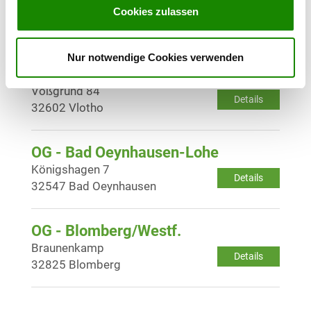
Eisbergerweg
Cookies zulassen
Details
32689 Kalletal
Nur notwendige Cookies verwenden
OG - Vlotho
Voßgrund 84
Details
32602 Vlotho
OG - Bad Oeynhausen-Lohe
Königshagen 7
Details
32547 Bad Oeynhausen
OG - Blomberg/Westf.
Braunenkamp
Details
32825 Blomberg