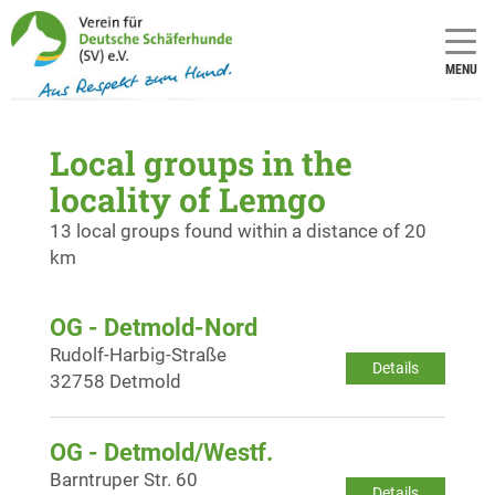
MENU
Local groups in the
locality of Lemgo
13 local groups found within a distance of 20
km
OG - Detmold-Nord
Rudolf-Harbig-Straße
Details
32758 Detmold
OG - Detmold/Westf.
Barntruper Str. 60
Details