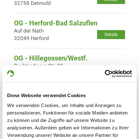
32758 Detmold
OG - Herford-Bad Salzuflen
Auf der Nath
Details
32049 Herford
OG - Hillegossen/Westf.
Bechterdisser Str. 85
Details
33719 Bielefeld-Hillegossen
OG - Kalletal
Diese Webseite verwendet Cookies
Hölternweg
Details
Wir verwenden Cookies, um Inhalte und Anzeigen zu
32689 Kalletal
personalisieren, Funktionen für soziale Medien anbieten
zu können und die Zugriffe auf unsere Website zu
OG - Lemgo
analysieren. Außerdem geben wir Informationen zu Ihrer
Verwendung unserer Website an unsere Partner für
Rintelnerstrasse 136