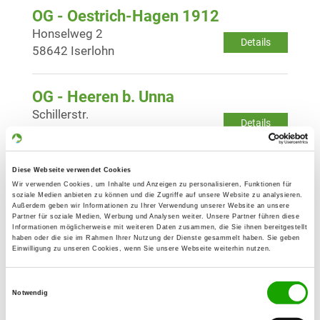
OG - Oestrich-Hagen 1912
Honselweg 2
Details
58642 Iserlohn
OG - Heeren b. Unna
Schillerstr.
Details
59174 Kamen
Diese Webseite verwendet Cookies
OG - Hemer
Wir verwenden Cookies, um Inhalte und Anzeigen zu personalisieren, Funktionen für
Walesstr. 10
soziale Medien anbieten zu können und die Zugriffe auf unsere Website zu analysieren.
Details
Außerdem geben wir Informationen zu Ihrer Verwendung unserer Website an unsere
58675 Hemer
Partner für soziale Medien, Werbung und Analysen weiter. Unsere Partner führen diese
Informationen möglicherweise mit weiteren Daten zusammen, die Sie ihnen bereitgestellt
haben oder die sie im Rahmen Ihrer Nutzung der Dienste gesammelt haben. Sie geben
Einwilligung zu unseren Cookies, wenn Sie unsere Webseite weiterhin nutzen.
OG - Hohenlimburg
Oppelner Straße
Details
Einwilligungsauswahl
58642 Iserlohn-Letmathe
Notwendig