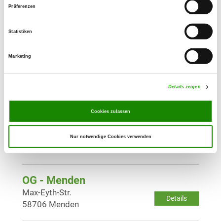
Präferenzen
OG - Hüsten-Ost
Zur Riggenweide
Details
Statistiken
59759 Arnsberg-Hüsten
Marketing
OG - Iserlohn
In der Läger 19
Details
Details zeigen
58644 Iserlohn
Cookies zulassen
OG - Iserlohn-Letmathe
Immermannstr. 8
Nur notwendige Cookies verwenden
Details
58636 Iserlohn
OG - Menden
Max-Eyth-Str.
Details
58706 Menden