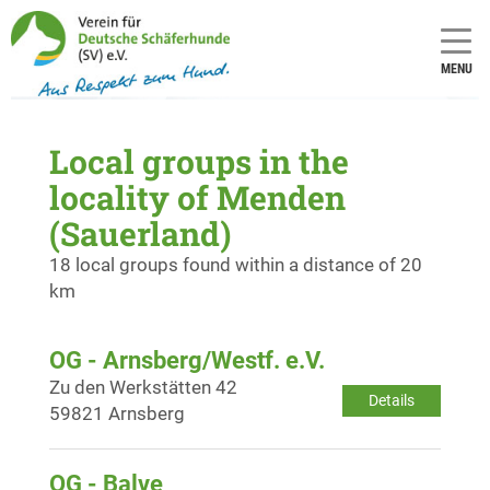
MENU
Local groups in the
locality of Menden
(Sauerland)
18 local groups found within a distance of 20
km
OG - Arnsberg/Westf. e.V.
Zu den Werkstätten 42
Details
59821 Arnsberg
OG - Balve