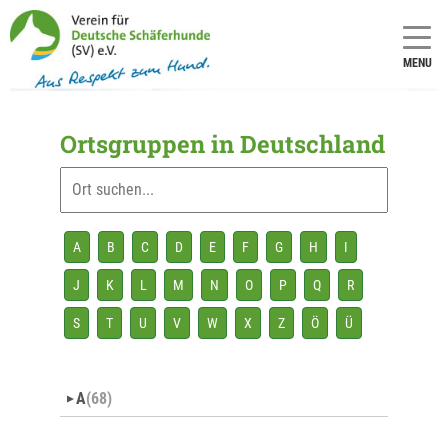
MENU
Ortsgruppen in Deutschland
A
B
C
D
E
F
G
H
I
J
K
L
M
N
O
P
Q
R
S
T
U
V
W
X
Z
Ö
Ü
A
(68)
▼