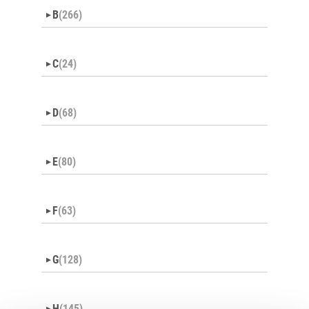
B
(266)
▼
C
(24)
▼
D
(68)
▼
E
(80)
▼
F
(63)
▼
G
(128)
▼
H
(145)
▼