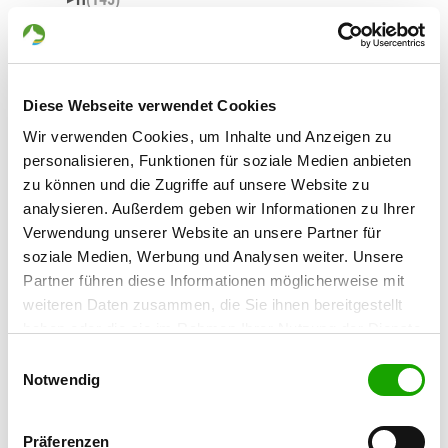
I
(18)
▼
Diese Webseite verwendet Cookies
Wir verwenden Cookies, um Inhalte und Anzeigen zu
J
(10)
▼
personalisieren, Funktionen für soziale Medien anbieten
zu können und die Zugriffe auf unsere Website zu
analysieren. Außerdem geben wir Informationen zu Ihrer
K
(100)
▼
Verwendung unserer Website an unsere Partner für
soziale Medien, Werbung und Analysen weiter. Unsere
Partner führen diese Informationen möglicherweise mit
L
(126)
▼
weiteren Daten zusammen, die Sie ihnen bereitgestellt
haben oder die sie im Rahmen Ihrer Nutzung der Dienste
gesammelt haben. Sie geben Einwilligung zu unseren
M
(111)
▼
Einwilligungsauswahl
Cookies, wenn Sie unsere Webseite weiterhin nutzen.
Notwendig
N
(96)
▼
Präferenzen