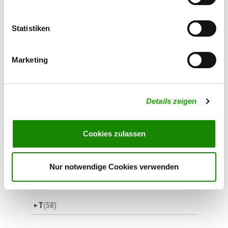
O
(70)
▼
Statistiken
Marketing
P
(60)
▼
Q
(4)
▼
Details zeigen
R
(111)
Cookies zulassen
▼
Nur notwendige Cookies verwenden
S
(201)
▼
T
(58)
▼