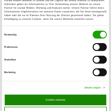
soziale Medien anbieten zu können und die Zugriffe auf unsere Website zu analysieren.
Außerdem geben wir Informationen zu Ihrer Verwendung unserer Website an unsere
Partner für soziale Medien, Werbung und Analysen weiter. Unsere Partner führen diese
OG - Lutzerath e.V.
Informationen möglicherweise mit weiteren Daten zusammen, die Sie ihnen bereitgestellt
haben oder die sie im Rahmen Ihrer Nutzung der Dienste gesammelt haben. Sie geben
Auf dem Tonhügel 1
Einwilligung zu unseren Cookies, wenn Sie unsere Webseite weiterhin nutzen.
Details
56826 Lutzerath
Einwilligungsauswahl
Notwendig
OG - Piesport e.V.
Auf Zimmert
Präferenzen
Details
54498 Piesport
Statistiken
OG - Thiergarten
Marketing
Details
54426 Thiergarten
Details zeigen
OG - Wittlich Bez. Trier
Cookies zulassen
Altricher Weg
Details
54516 Wittlich