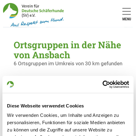
MENU
Ortsgruppen in der Nähe
von Ansbach
6 Ortsgruppen im Umkreis von 30 km gefunden
OG - Ansbach
Haldenweg 30
Details
91522 Ansbach
Diese Webseite verwendet Cookies
Wir verwenden Cookies, um Inhalte und Anzeigen zu
OG - Muhr am See
personalisieren, Funktionen für soziale Medien anbieten
Stadeln Bundesstr. 13
Details
zu können und die Zugriffe auf unsere Website zu
91735 Muhr am See