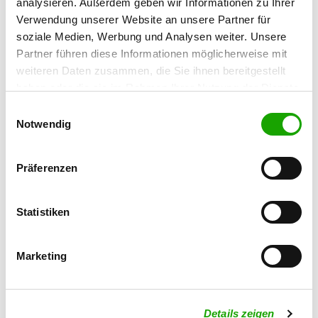
analysieren. Außerdem geben wir Informationen zu Ihrer
Verwendung unserer Website an unsere Partner für
OG - Heilsbronn
soziale Medien, Werbung und Analysen weiter. Unsere
Am Ketteldorfer Eck
Partner führen diese Informationen möglicherweise mit
Details
91560 Heilsbronn
weiteren Daten zusammen, die Sie ihnen bereitgestellt
haben oder die sie im Rahmen Ihrer Nutzung der Dienste
gesammelt haben. Sie geben Einwilligung zu unseren
Einwilligungsauswahl
OG - Langenzenn
Cookies, wenn Sie unsere Webseite weiterhin nutzen.
Notwendig
Klaushofer Weg
Details
90579 Langenzenn
Präferenzen
OG - Roßtal e.V.
Statistiken
Fernabrünster Straße
Details
90574 Roßtal
Marketing
OG - Großenried
Alter Sportplatz, Verlängerung der
Details
Goeth
Details zeigen