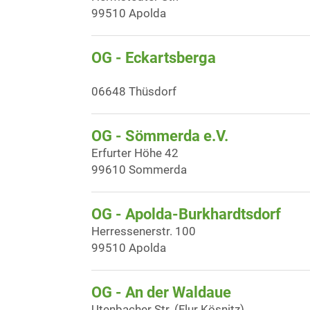
99510 Apolda
OG - Eckartsberga
06648 Thüsdorf
OG - Sömmerda e.V.
Erfurter Höhe 42
99610 Sommerda
OG - Apolda-Burkhardtsdorf
Herressenerstr. 100
99510 Apolda
OG - An der Waldaue
Utenbacher Str. (Flur Kösnitz)