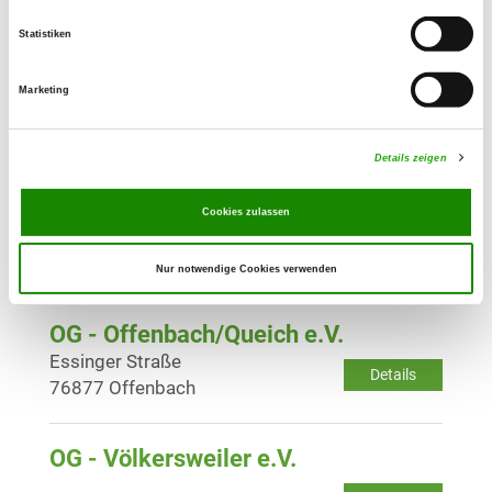
Details
76870 Kandel
Statistiken
OG - Landau in der Pfalz e.V.
Marketing
Kanalweg 55
Details
76829 Landau
Details zeigen
OG - Neustadt a.d. Weinstr. e.V.
Cookies zulassen
Nachtweide 11
Details
67433 Neustadt
Nur notwendige Cookies verwenden
OG - Offenbach/Queich e.V.
Essinger Straße
Details
76877 Offenbach
OG - Völkersweiler e.V.