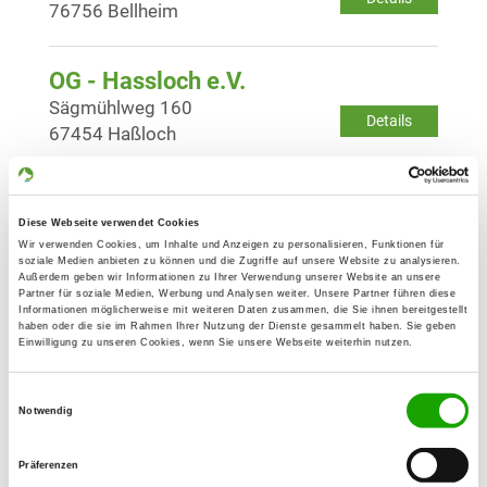
76756 Bellheim
OG - Hassloch e.V.
Sägmühlweg 160
Details
67454 Haßloch
OG - Herxheim
Diese Webseite verwendet Cookies
Im Bruchweg
Details
Wir verwenden Cookies, um Inhalte und Anzeigen zu personalisieren, Funktionen für
76863 Herxheim
soziale Medien anbieten zu können und die Zugriffe auf unsere Website zu analysieren.
Außerdem geben wir Informationen zu Ihrer Verwendung unserer Website an unsere
Partner für soziale Medien, Werbung und Analysen weiter. Unsere Partner führen diese
Informationen möglicherweise mit weiteren Daten zusammen, die Sie ihnen bereitgestellt
OG - Hochstadt und Umgeb. e.V.
haben oder die sie im Rahmen Ihrer Nutzung der Dienste gesammelt haben. Sie geben
Einwilligung zu unseren Cookies, wenn Sie unsere Webseite weiterhin nutzen.
Bahnhof 2
Details
76879 Hochstadt
Einwilligungsauswahl
Notwendig
OG - Kandel e.V.
Präferenzen
Badallee