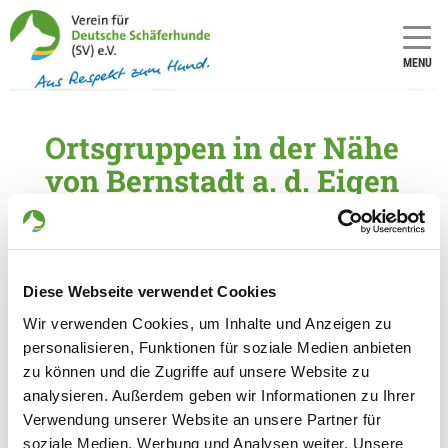
MENU
Ortsgruppen in der Nähe
von Bernstadt a. d. Eigen
5 Ortsgruppen im Umkreis von 30 km gefunden
OG - Görlitz
Diese Webseite verwendet Cookies
Girbigsdorfer Straße
Details
02826 Görlitz
Wir verwenden Cookies, um Inhalte und Anzeigen zu
personalisieren, Funktionen für soziale Medien anbieten
zu können und die Zugriffe auf unsere Website zu
OG - Niesky/See e.V.
analysieren. Außerdem geben wir Informationen zu Ihrer
Petershainerstr
Verwendung unserer Website an unsere Partner für
Details
02906 Niesky-See
soziale Medien, Werbung und Analysen weiter. Unsere