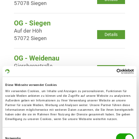
57078 Siegen
OG - Siegen
Auf der Höh
Details
57072 Siegen
OG - Weidenau
Giersbergstraße
Details
57076 Siegen
Diese Webseite verwendet Cookies
OG - Wilnsdorf
Wir verwenden Cookies, um Inhalte und Anzeigen zu personalisieren, Funktionen für
soziale Medien anbieten zu können und die Zugriffe auf unsere Website zu analysieren.
Hinterm Brand
Außerdem geben wir Informationen zu Ihrer Verwendung unserer Website an unsere
Details
Partner für soziale Medien, Werbung und Analysen weiter. Unsere Partner führen diese
57234 Wilnsdorf
Informationen möglicherweise mit weiteren Daten zusammen, die Sie ihnen bereitgestellt
haben oder die sie im Rahmen Ihrer Nutzung der Dienste gesammelt haben. Sie geben
Einwilligung zu unseren Cookies, wenn Sie unsere Webseite weiterhin nutzen.
OG - Haiger und Umgebung
Einwilligungsauswahl
Horstraße (zum Haigerfeld)
Notwendig