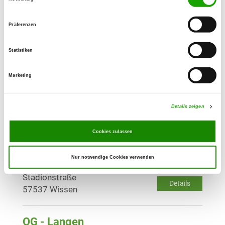
Details
35708 Haiger
Präferenzen
OG - Asdorftal, Sitz Kirchen-
Wehbach
Statistiken
Wingendorfer Straße
Details
57548 Kirchen
Marketing
OG - Unnau
Details zeigen
Kornhahnstraße
Details
57648 Unnau
Cookies zulassen
Nur notwendige Cookies verwenden
OG - Siegtal, Sitz Wissen/Sieg
Stadionstraße
Details
57537 Wissen
OG - Langen