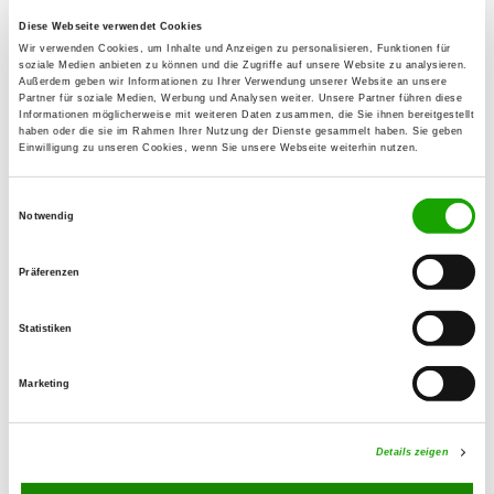
Diese Webseite verwendet Cookies
OG - Telgte
Wir verwenden Cookies, um Inhalte und Anzeigen zu personalisieren, Funktionen für
soziale Medien anbieten zu können und die Zugriffe auf unsere Website zu analysieren.
Kiebitzpohl 6
Außerdem geben wir Informationen zu Ihrer Verwendung unserer Website an unsere
Details
Partner für soziale Medien, Werbung und Analysen weiter. Unsere Partner führen diese
48291 Telgte
Informationen möglicherweise mit weiteren Daten zusammen, die Sie ihnen bereitgestellt
haben oder die sie im Rahmen Ihrer Nutzung der Dienste gesammelt haben. Sie geben
Einwilligung zu unseren Cookies, wenn Sie unsere Webseite weiterhin nutzen.
OG - Sassenberg
Einwilligungsauswahl
Hilgenbrink 12
Notwendig
Details
48336 Sassenberg
Präferenzen
OG - Greffen
Tecklenburger Weg 152
Statistiken
Details
33428 Harsewinkel
Marketing
OG - Harsewinkel e.V.
Rudolf-Diesel-Str. 35
Details zeigen
Details
33428 Harsewinkel