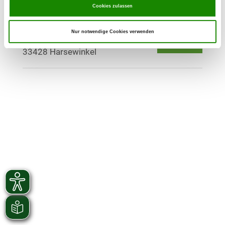
Cookies zulassen
OG - Hundefreunde Greffen
Nur notwendige Cookies verwenden
Tecklenburger Weg 152
Details
33428 Harsewinkel