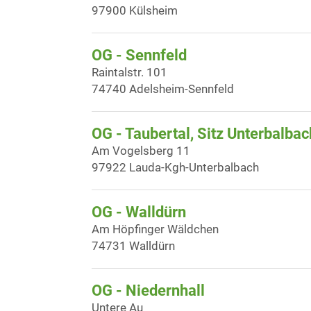
97900 Külsheim
OG - Sennfeld
Raintalstr. 101
74740 Adelsheim-Sennfeld
OG - Taubertal, Sitz Unterbalbac
Am Vogelsberg 11
97922 Lauda-Kgh-Unterbalbach
OG - Walldürn
Am Höpfinger Wäldchen
74731 Walldürn
OG - Niedernhall
Untere Au