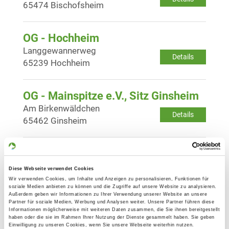
65474 Bischofsheim
OG - Hochheim
Langgewannerweg
Details
65239 Hochheim
OG - Mainspitze e.V., Sitz Ginsheim
Am Birkenwäldchen
Details
65462 Ginsheim
OG - Rheingau
Schwalbacher Straße
Diese Webseite verwendet Cookies
Details
65335 Eltville am Rhein
Wir verwenden Cookies, um Inhalte und Anzeigen zu personalisieren, Funktionen für
soziale Medien anbieten zu können und die Zugriffe auf unsere Website zu analysieren.
Außerdem geben wir Informationen zu Ihrer Verwendung unserer Website an unsere
Partner für soziale Medien, Werbung und Analysen weiter. Unsere Partner führen diese
OG - Wiesbaden-Bierstadt
Informationen möglicherweise mit weiteren Daten zusammen, die Sie ihnen bereitgestellt
haben oder die sie im Rahmen Ihrer Nutzung der Dienste gesammelt haben. Sie geben
Nauroder Str.
Einwilligung zu unseren Cookies, wenn Sie unsere Webseite weiterhin nutzen.