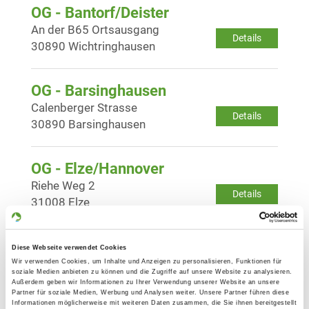
OG - Bantorf/Deister
An der B65 Ortsausgang
Details
30890 Wichtringhausen
OG - Barsinghausen
Calenberger Strasse
Details
30890 Barsinghausen
OG - Elze/Hannover
Riehe Weg 2
Details
31008 Elze
OG - Hameln-Basberg von 1923 e.V.
Diese Webseite verwendet Cookies
Ahornweg 75
Wir verwenden Cookies, um Inhalte und Anzeigen zu personalisieren, Funktionen für
Details
soziale Medien anbieten zu können und die Zugriffe auf unsere Website zu analysieren.
31787 Hameln
Außerdem geben wir Informationen zu Ihrer Verwendung unserer Website an unsere
Partner für soziale Medien, Werbung und Analysen weiter. Unsere Partner führen diese
Informationen möglicherweise mit weiteren Daten zusammen, die Sie ihnen bereitgestellt