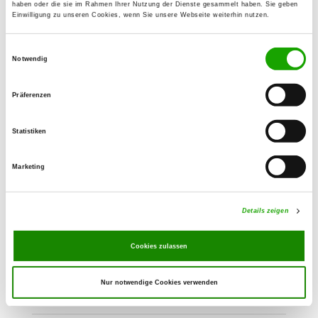
haben oder die sie im Rahmen Ihrer Nutzung der Dienste gesammelt haben. Sie geben
OG - Hannover-Mitte e.V.
Einwilligung zu unseren Cookies, wenn Sie unsere Webseite weiterhin nutzen.
Pänner-Schuster-Weg 53
Details
30519 Hannover
Einwilligungsauswahl
Notwendig
OG - Hannover-Ricklingen
Präferenzen
Vor der Kornhast 16
Details
30459 Hannover
Statistiken
Marketing
OG - Poggenhagen
Am Alten Sportplatz
Details
31535 Neustadt am Rbg
Details zeigen
Cookies zulassen
OG - Wunstorf/Hann.
Fährstr.
Details
Nur notwendige Cookies verwenden
31515 Wunstorf