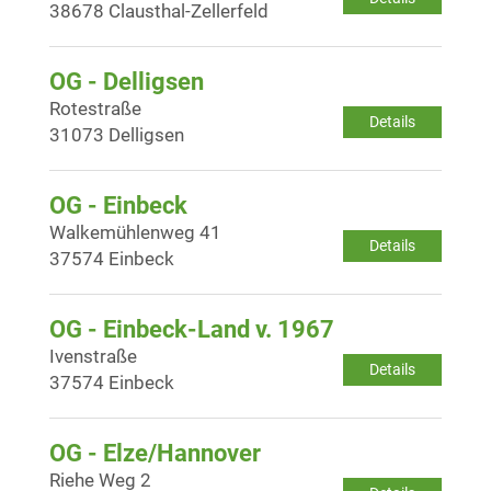
38678 Clausthal-Zellerfeld
OG - Delligsen
Rotestraße
Details
31073 Delligsen
OG - Einbeck
Walkemühlenweg 41
Details
37574 Einbeck
OG - Einbeck-Land v. 1967
Ivenstraße
Details
37574 Einbeck
OG - Elze/Hannover
Riehe Weg 2