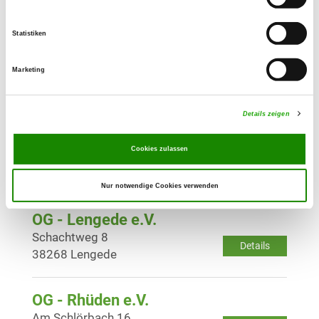
Details
31141 Hildesheim
Statistiken
OG - Ilsede/Ölsburg von 1924
Marketing
Schäferstr.
Details
31241 Ilsede
Details zeigen
OG - Lamspringe
Cookies zulassen
Klausbergweg 1
Details
31195 Lamspringe
Nur notwendige Cookies verwenden
OG - Lengede e.V.
Schachtweg 8
Details
38268 Lengede
OG - Rhüden e.V.
Am Schlörbach 16