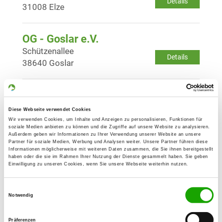
Details
31008 Elze
OG - Goslar e.V.
Schützenallee
Details
38640 Goslar
OG - Hohenbüchen
Feldmark
Diese Webseite verwendet Cookies
Details
31073 Hohenbüchen
Wir verwenden Cookies, um Inhalte und Anzeigen zu personalisieren, Funktionen für
soziale Medien anbieten zu können und die Zugriffe auf unsere Website zu analysieren.
Außerdem geben wir Informationen zu Ihrer Verwendung unserer Website an unsere
Partner für soziale Medien, Werbung und Analysen weiter. Unsere Partner führen diese
OG - Hildesheim-West
Informationen möglicherweise mit weiteren Daten zusammen, die Sie ihnen bereitgestellt
haben oder die sie im Rahmen Ihrer Nutzung der Dienste gesammelt haben. Sie geben
Am Mastberg 2
Einwilligung zu unseren Cookies, wenn Sie unsere Webseite weiterhin nutzen.
Details
31137 Hildesheim-Himmelsthür
Einwilligungsauswahl
Notwendig
OG - Hildesheim von 1911
Wiesenstr. 90
Präferenzen