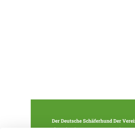
Der Deutsche Schäferhund
Der Verei
Alles rund um die Rasse
Struktur
Zucht und Aufzucht
SV-Zeitung