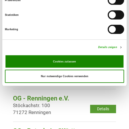
OG - Leonberg-Eltingen e.V.
Präferenzen
Im Mollenbach
Details
71229 Leonberg
Statistiken
Marketing
OG - Mühlacker/Württ. e.V.
Im Lohr 5
Details
75417 Mühlacker
Details zeigen
Cookies zulassen
OG - Platte e.V.
Dreilindenweg 101
Details
Nur notwendige Cookies verwenden
75446 Wiernsheim
OG - Renningen e.V.
Stöckachstr. 100
Details
71272 Renningen