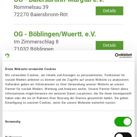
Rommelsau 39
Details
72270 Baiersbronn-Röt
OG - Böblingen/Wuertt. e.V.
Im Zimmerschlag 8
Details
71032 Böblingen
OG - Dagersheim Krs. Böblingen
Diese Webseite verwendet Cookies
Waldstr. 39
Wir verwenden Cookies, um Inhalte und Anzeigen zu personalisieren, Funktionen für
Details
soziale Medien anbieten zu können und die Zugriffe auf unsere Website zu analysieren.
71034 Böblingen
Außerdem geben wir Informationen zu Ihrer Verwendung unserer Website an unsere
Partner für soziale Medien, Werbung und Analysen weiter. Unsere Partner führen diese
Informationen möglicherweise mit weiteren Daten zusammen, die Sie ihnen bereitgestellt
haben oder die sie im Rahmen Ihrer Nutzung der Dienste gesammelt haben. Sie geben
OG - Horb a.N. e.V.
Einwilligung zu unseren Cookies, wenn Sie unsere Webseite weiterhin nutzen.
Neckarvorland
Details
72160 Horb a. N.
Einwilligungsauswahl
Notwendig