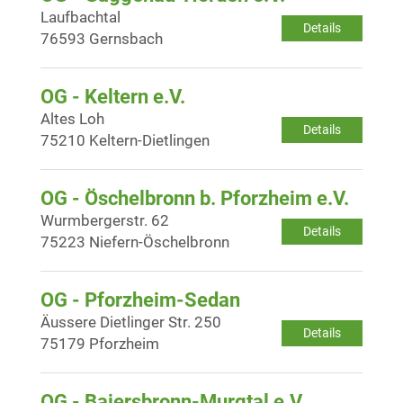
Laufbachtal
Details
76593 Gernsbach
OG - Keltern e.V.
Altes Loh
Details
75210 Keltern-Dietlingen
OG - Öschelbronn b. Pforzheim e.V.
Wurmbergerstr. 62
Details
75223 Niefern-Öschelbronn
OG - Pforzheim-Sedan
Äussere Dietlinger Str. 250
Details
75179 Pforzheim
OG - Baiersbronn-Murgtal e.V.