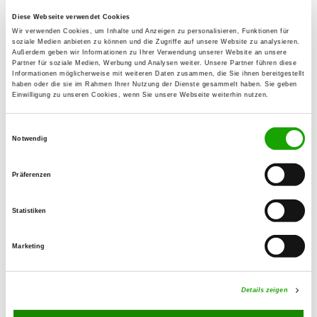
Diese Webseite verwendet Cookies
OG - Tespe u. Umgeb. e.V.
Wir verwenden Cookies, um Inhalte und Anzeigen zu personalisieren, Funktionen für
soziale Medien anbieten zu können und die Zugriffe auf unsere Website zu analysieren.
Am Deich 26
Außerdem geben wir Informationen zu Ihrer Verwendung unserer Website an unsere
Details
Partner für soziale Medien, Werbung und Analysen weiter. Unsere Partner führen diese
21395 Tespe
Informationen möglicherweise mit weiteren Daten zusammen, die Sie ihnen bereitgestellt
haben oder die sie im Rahmen Ihrer Nutzung der Dienste gesammelt haben. Sie geben
Einwilligung zu unseren Cookies, wenn Sie unsere Webseite weiterhin nutzen.
OG - Winsen/Luhe
Einwilligungsauswahl
Bürgerweide 53
Notwendig
Details
21423 Winsen-Luhe
Präferenzen
OG - Bleckede
Bleckeder Landstr. 10
Statistiken
Details
21354 Bleckede-Alt Garge
Marketing
OG - Elbufer-Drawehn e.V.
Neue Breetzer Straße
Details zeigen
Details
21354 Bleckede