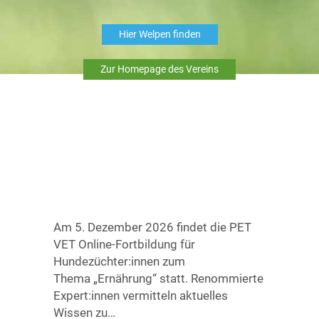
Verpassen Sie nicht den 1.
Meldeschluss und melden Ihren
Hier Welpen finden
Hund/Ihre Zuchtgruppe heute noch an.
Nach dem 1. Meldeschluss erhöhen
Zur Homepage des Vereins
sich die Meldegebühren.
jetzt lesen
29.07.2026 - 08:48 Uhr
PET VET Fortbildung für
Hundezüchter:innen –
Ernährung 2026
Am 5. Dezember 2026 findet die PET
VET Online-Fortbildung für
Hundezüchter:innen zum
Thema „Ernährung“ statt. Renommierte
Expert:innen vermitteln aktuelles
Wissen zu…