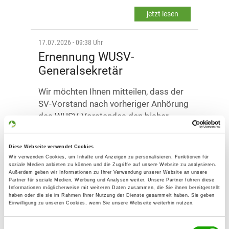
jetzt lesen
17.07.2026 - 09:38 Uhr
Ernennung WUSV-
Generalsekretär
Wir möchten Ihnen mitteilen, dass der
SV-Vorstand nach vorheriger Anhörung
des WUSV-Vorstandes den bisher
kommissarisch tätigen WUSV-
Generalsekretär – Herrn Uwe Sprenger
Diese Webseite verwendet Cookies
– nun…
Wir verwenden Cookies, um Inhalte und Anzeigen zu personalisieren, Funktionen für
soziale Medien anbieten zu können und die Zugriffe auf unsere Website zu analysieren.
jetzt lesen
Außerdem geben wir Informationen zu Ihrer Verwendung unserer Website an unsere
Partner für soziale Medien, Werbung und Analysen weiter. Unsere Partner führen diese
Informationen möglicherweise mit weiteren Daten zusammen, die Sie ihnen bereitgestellt
haben oder die sie im Rahmen Ihrer Nutzung der Dienste gesammelt haben. Sie geben
14.07.2026 - 14:51 Uhr
Einwilligung zu unseren Cookies, wenn Sie unsere Webseite weiterhin nutzen.
Neues Rally Obedience-
Regelwerk ab 2027
Einwilligungsauswahl