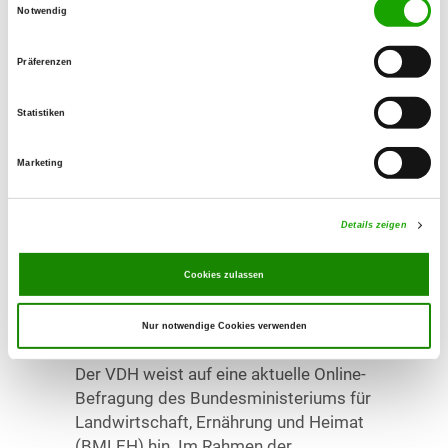
Notwendig
Der Verband für das Deutsche
Hundewesen (VDH) hat das Regelwerk
Präferenzen
für Rally Obedience überarbeitet,
welches ab 01.01.2027 in Kraft tritt.
Statistiken
Nachfolgend finden sie beide
Regelwerke (bis…
Marketing
jetzt lesen
Details zeigen
03.07.2026 - 14:10 Uhr
VDH-Rundschreiben:
Cookies zulassen
Bundesweite Umfrage zu
Tierarztkosten
Nur notwendige Cookies verwenden
Der VDH weist auf eine aktuelle Online-
Befragung des Bundesministeriums für
Landwirtschaft, Ernährung und Heimat
(BMLEH) hin. Im Rahmen der