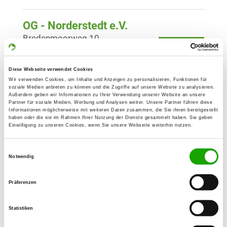
OG - Norderstedt e.V.
Bredenmoorweg 10
Details
25451 Quickborn
Diese Webseite verwendet Cookies
OG - Nützen und Umgebung e.V.
Wir verwenden Cookies, um Inhalte und Anzeigen zu personalisieren, Funktionen für
soziale Medien anbieten zu können und die Zugriffe auf unsere Website zu analysieren.
Rosenstr. 4
Außerdem geben wir Informationen zu Ihrer Verwendung unserer Website an unsere
Details
Partner für soziale Medien, Werbung und Analysen weiter. Unsere Partner führen diese
24568 Nützen
Informationen möglicherweise mit weiteren Daten zusammen, die Sie ihnen bereitgestellt
haben oder die sie im Rahmen Ihrer Nutzung der Dienste gesammelt haben. Sie geben
Einwilligung zu unseren Cookies, wenn Sie unsere Webseite weiterhin nutzen.
OG - Pinneberg e.V.
Einwilligungsauswahl
Ossenpadd 120
Notwendig
Details
25421 Pinneberg
Präferenzen
OG - Quickborn/Holst.
Breedenmoorweg 10
Statistiken
Details
25451 Quickborn