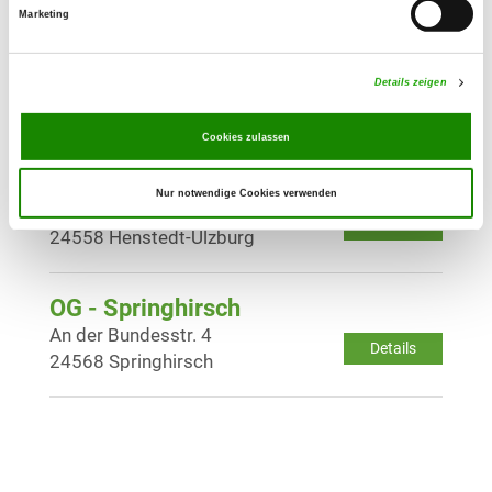
Marketing
OG - Oering 79
Steinlohredder
Details zeigen
Details
23845 Oering
Cookies zulassen
OG - Ulzburg u. Umgeb.
Nur notwendige Cookies verwenden
Beckersbergstr. 32
Details
24558 Henstedt-Ulzburg
OG - Springhirsch
An der Bundesstr. 4
Details
24568 Springhirsch