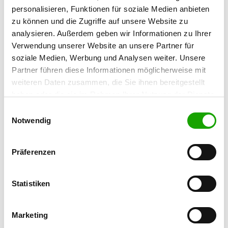
verantwortlich (und ehrenamtlich) tun, werden
personalisieren, Funktionen für soziale Medien anbieten
in demokratischer Weise von der
zu können und die Zugriffe auf unsere Website zu
Landesversammlung gewählt, die sich aus den
analysieren. Außerdem geben wir Informationen zu Ihrer
Delegierten der Ortsgruppen zusammensetzt.
Verwendung unserer Website an unsere Partner für
soziale Medien, Werbung und Analysen weiter. Unsere
Landkarte Landesgruppen
Partner führen diese Informationen möglicherweise mit
weiteren Daten zusammen, die Sie ihnen bereitgestellt
haben oder die sie im Rahmen Ihrer Nutzung der Dienste
LG 01 Hamburg/Schleswig-Holstein
gesammelt haben. Sie geben Einwilligung zu unseren
Einwilligungsauswahl
Cookies, wenn Sie unsere Webseite weiterhin nutzen.
Notwendig
LG 02 Berlin-Brandenburg
LG 03 Niedersachsen
Präferenzen
LG 04 Waterkant
Statistiken
LG 05 Nordrheinland
Marketing
LG 06 Westfalen