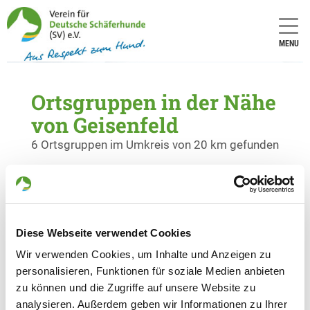
MENU
Ortsgruppen in der Nähe
von Geisenfeld
6 Ortsgruppen im Umkreis von 20 km gefunden
OG - Manching/Obb.
Salzstraße
Details
85077 Manching
Diese Webseite verwendet Cookies
Wir verwenden Cookies, um Inhalte und Anzeigen zu
OG - Ingolstadt-Mailing e.V.
personalisieren, Funktionen für soziale Medien anbieten
Am Roding
zu können und die Zugriffe auf unsere Website zu
Details
85055 Ingolstadt
analysieren. Außerdem geben wir Informationen zu Ihrer