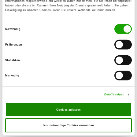
Informationen möglicherweise mit weiteren Daten zusammen, die Sie ihnen bereitgestellt
07806 Neustadt/Orla
haben oder die sie im Rahmen Ihrer Nutzung der Dienste gesammelt haben. Sie geben
Einwilligung zu unseren Cookies, wenn Sie unsere Webseite weiterhin nutzen.
OG - Steinsdorf
Einwilligungsauswahl
Notwendig
Details
07570 Steinsdorf
Präferenzen
OG - Mittelpöllnitz e.V.
Statistiken
Am Sande
Details
07819 Triptis
Marketing
OG - Niederböhmersdorf
Details zeigen
Niederböhmersdorf 38
Details
07937 Zeulenroda-Triebes
Cookies zulassen
Nur notwendige Cookies verwenden