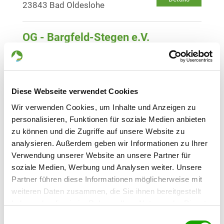
23843 Bad Oldeslohe
OG - Bargfeld-Stegen e.V.
Jersbeker Straße
Details
23683 Bargfeld-Stegen
Diese Webseite verwendet Cookies
OG - Hamburg-Rahlstedt
Wandseredder 12
Wir verwenden Cookies, um Inhalte und Anzeigen zu
Details
22149 Hamburg
personalisieren, Funktionen für soziale Medien anbieten
zu können und die Zugriffe auf unsere Website zu
analysieren. Außerdem geben wir Informationen zu Ihrer
OG - Hamburg-Walddörfer e.V.
Verwendung unserer Website an unsere Partner für
Timmermoor 1
soziale Medien, Werbung und Analysen weiter. Unsere
Details
22395 Hamburg
Partner führen diese Informationen möglicherweise mit
weiteren Daten zusammen, die Sie ihnen bereitgestellt
haben oder die sie im Rahmen Ihrer Nutzung der Dienste
OG - Hamburg-Wandsbek 07
gesammelt haben. Sie geben Einwilligung zu unseren
Deelwischredder 38
Einwilligungsauswahl