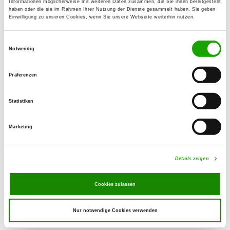
Informationen möglicherweise mit weiteren Daten zusammen, die Sie ihnen bereitgestellt
07389 Ranis-Ludwigshof
haben oder die sie im Rahmen Ihrer Nutzung der Dienste gesammelt haben. Sie geben
Einwilligung zu unseren Cookies, wenn Sie unsere Webseite weiterhin nutzen.
OG - Mittelpöllnitz e.V.
Einwilligungsauswahl
Am Sande
Notwendig
Details
07819 Triptis
Präferenzen
OG - Pößneck e.V.
Statistiken
Am Waldhaus
Details
07387 Krölpa - Zella
Marketing
OG - Birkigt
Details zeigen
Vor der Heide
Details
07333 Unterwellenborn-Birkigt
Cookies zulassen
Nur notwendige Cookies verwenden