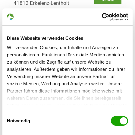
41812 Erkelenz-Lentholt
OG - Giesenkirchen-Schelsen
Am Hampesweg 39
Details
41238 Mönchengladbach-Rheydt
Diese Webseite verwendet Cookies
Wir verwenden Cookies, um Inhalte und Anzeigen zu
personalisieren, Funktionen für soziale Medien anbieten
OG - Heinsberg/Rhld.
zu können und die Zugriffe auf unsere Website zu
Kempenerstr. 110
Details
analysieren. Außerdem geben wir Informationen zu Ihrer
52525 Heinsberg
Verwendung unserer Website an unsere Partner für
soziale Medien, Werbung und Analysen weiter. Unsere
OG - Hückelhoven
Partner führen diese Informationen möglicherweise mit
Loerbrockstraße
weiteren Daten zusammen, die Sie ihnen bereitgestellt
Details
41836 Hückelhoven
haben oder die sie im Rahmen Ihrer Nutzung der Dienste
gesammelt haben. Sie geben Einwilligung zu unseren
Einwilligungsauswahl
Cookies, wenn Sie unsere Webseite weiterhin nutzen.
Notwendig
OG - Mönchengladbach
Graf-Häseler-Str. 150