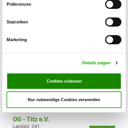
Details
41066 Mönchengladbach
Präferenzen
OG - Nettetal-Hinsbeck
Statistiken
Am Schlibecker Berg 9
Details
41334 Nettetal
Marketing
OG - Niederkrüchten
Brüggener Str. 25
Details zeigen
Details
41372 Niederkrüchten
Cookies zulassen
OG - Rheydt
Details
Nur notwendige Cookies verwenden
41069 Mönchengladbach
OG - Titz e.V.
Landstr. 241