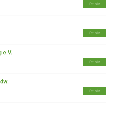
Details
Details
 e.V.
Details
Odw.
Details