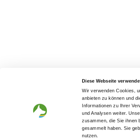
Diese Webseite verwende
Wir verwenden Cookies, um
anbieten zu können und di
Der Deutsche Schäferhund
Der Verei
Informationen zu Ihrer Ve
Alles rund um die Rasse
Struktur
und Analysen weiter. Unse
Zucht und Aufzucht
SV-Zeitung
zusammen, die Sie ihnen b
Aktiv mit Hund
Ortsgruppen
Helfer und Begleiter
Jugend
gesammelt haben. Sie gebe
Zuchtanlagenprüfung /
Presse
nutzen.
Wesensbeurteilung
Geschäftsstel