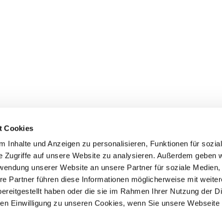
t Cookies
 Inhalte und Anzeigen zu personalisieren, Funktionen für sozia
e Zugriffe auf unsere Website zu analysieren. Außerdem geben w
n
Veranstaltungen
Service
rwendung unserer Website an unsere Partner für soziale Medien
Veranstaltungen des Hauptvereins
Mitglied werden
re Partner führen diese Informationen möglicherweise mit weite
SV/WUSV
Bezahlsystem
ereitgestellt haben oder die sie im Rahmen Ihrer Nutzung der D
Überregionale Veranstaltungen VDH/FCI
Formulare, Info-Brosc
Veranstaltungskalender
Verzeichnisse
n Einwilligung zu unseren Cookies, wenn Sie unsere Webseite 
Satzungen und Ordnu
le
SV-Versicherungs-Ser