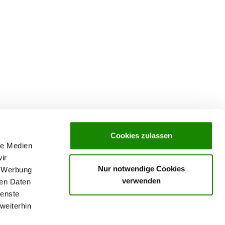
Cookies zulassen
le Medien
ir
Nur notwendige Cookies
, Werbung
verwenden
ren Daten
Datenschutz
ienste
hüren,
Kontakt
weiterhin
Impressum
ngen
AGB
vice