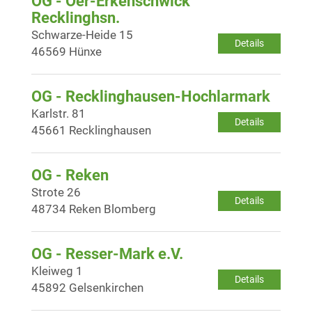
OG - Oer-Erkenschwick
Recklinghsn.
Schwarze-Heide 15
Details
46569 Hünxe
OG - Recklinghausen-Hochlarmark
Karlstr. 81
Details
45661 Recklinghausen
OG - Reken
Strote 26
Details
48734 Reken Blomberg
OG - Resser-Mark e.V.
Kleiweg 1
Details
45892 Gelsenkirchen