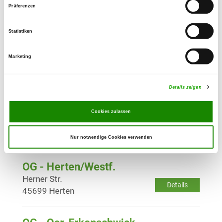
Präferenzen
Kösheide 78 a
Details
45964 Gladbeck
Statistiken
OG - Gladbeck-Süd
Marketing
Boystr. 140 a
Details
45968 Gladbeck
Details zeigen
OG - Haltern e.V.
Cookies zulassen
Auf dem Hassel
Details
45721 Haltern
Nur notwendige Cookies verwenden
OG - Herten/Westf.
Herner Str.
Details
45699 Herten