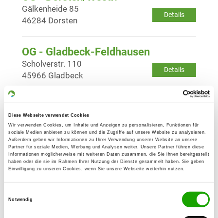
Gälkenheide 85
Details
46284 Dorsten
OG - Gladbeck-Feldhausen
Scholverstr. 110
Details
45966 Gladbeck
OG - Gelsenkirchen-Hessler e.V.
Diese Webseite verwendet Cookies
Lohebleckstr. 2
Details
Wir verwenden Cookies, um Inhalte und Anzeigen zu personalisieren, Funktionen für
45883 Gelsenkirchen
soziale Medien anbieten zu können und die Zugriffe auf unsere Website zu analysieren.
Außerdem geben wir Informationen zu Ihrer Verwendung unserer Website an unsere
Partner für soziale Medien, Werbung und Analysen weiter. Unsere Partner führen diese
Informationen möglicherweise mit weiteren Daten zusammen, die Sie ihnen bereitgestellt
OG - Gladbeck
haben oder die sie im Rahmen Ihrer Nutzung der Dienste gesammelt haben. Sie geben
Einwilligung zu unseren Cookies, wenn Sie unsere Webseite weiterhin nutzen.
Ellinghorsterstr. 132
Details
45964 Gladbeck
Einwilligungsauswahl
Notwendig
OG - Gladbeck-Brauck