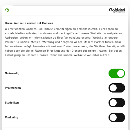
OG - Hanerau-Hademarschen
Am Batz
Diese Webseite verwendet Cookies
Details
25557 Hanerau-Hadem
Wir verwenden Cookies, um Inhalte und Anzeigen zu personalisieren, Funktionen für
soziale Medien anbieten zu können und die Zugriffe auf unsere Website zu analysieren.
Außerdem geben wir Informationen zu Ihrer Verwendung unserer Website an unsere
Partner für soziale Medien, Werbung und Analysen weiter. Unsere Partner führen diese
OG - Kiel
Informationen möglicherweise mit weiteren Daten zusammen, die Sie ihnen bereitgestellt
haben oder die sie im Rahmen Ihrer Nutzung der Dienste gesammelt haben. Sie geben
Kösterallee 21
Einwilligung zu unseren Cookies, wenn Sie unsere Webseite weiterhin nutzen.
Details
24106 Kiel
Einwilligungsauswahl
Notwendig
OG - Kiel-Vieburg
Meimersdorfer Moor 30
Präferenzen
Details
24145 Kiel
Statistiken
OG - Pahlen
Marketing
Höchster Berg 7a
Details
25794 Pahlen