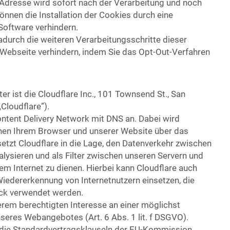
-Adresse wird sofort nach der Verarbeitung und noch
önnen die Installation der Cookies durch eine
Software verhindern.
durch die weiteren Verarbeitungsschritte dieser
Webseite verhindern, indem Sie das Opt-Out-Verfahren
ter ist die Cloudflare Inc., 101 Townsend St., San
Cloudflare”).
Content Delivery Network mit DNS an. Dabei wird
chen Ihrem Browser und unserer Website über das
setzt Cloudflare in die Lage, den Datenverkehr zwischen
lysieren und als Filter zwischen unseren Servern und
m Internet zu dienen. Hierbei kann Cloudflare auch
iedererkennung von Internetnutzern einsetzen, die
eck verwendet werden.
erem berechtigten Interesse an einer möglichst
nseres Webangebotes (Art. 6 Abs. 1 lit. f DSGVO).
f die Standardvertragsklauseln der EU-Kommission