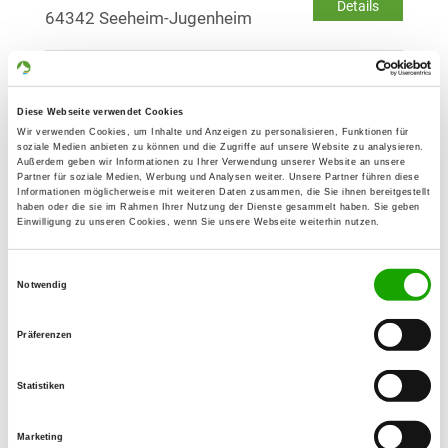
Details
64342 Seeheim-Jugenheim
OG - Stockstadt/Rh.
An der Kläranlage
Diese Webseite verwendet Cookies
Details
64589 Stockstadt/Rh.
Wir verwenden Cookies, um Inhalte und Anzeigen zu personalisieren, Funktionen für
soziale Medien anbieten zu können und die Zugriffe auf unsere Website zu analysieren.
Außerdem geben wir Informationen zu Ihrer Verwendung unserer Website an unsere
Partner für soziale Medien, Werbung und Analysen weiter. Unsere Partner führen diese
OG - Gimbsheim e.V.
Informationen möglicherweise mit weiteren Daten zusammen, die Sie ihnen bereitgestellt
haben oder die sie im Rahmen Ihrer Nutzung der Dienste gesammelt haben. Sie geben
Unter den Rüsten 45
Einwilligung zu unseren Cookies, wenn Sie unsere Webseite weiterhin nutzen.
Details
67578 Gimbsheim
Einwilligungsauswahl
Notwendig
OG - Studernheim
Oppauer Straße 21
Präferenzen
Details
67227 Frankenthal
Statistiken
OG - Westhofen b. Worms e.V.
Marketing
Außerhalb 6