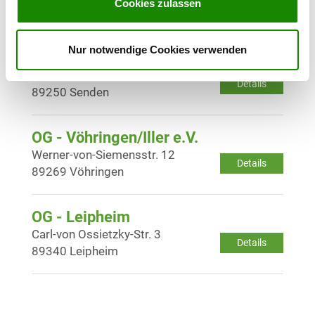
Cookies zulassen
Details
89284 Pfaffenhofen-Kadeltshofen
Nur notwendige Cookies verwenden
OG - Senden/Bay.
Am Klausenwald
Details
89250 Senden
OG - Vöhringen/Iller e.V.
Werner-von-Siemensstr. 12
Details
89269 Vöhringen
OG - Leipheim
Carl-von Ossietzky-Str. 3
Details
89340 Leipheim