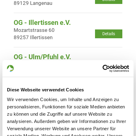
89129 Langenau
OG - Illertissen e.V.
Mozartstrasse 60
Details
89257 Illertissen
OG - Ulm/Pfuhl e.V.
Kammerkrumenstr. 1
Details
89233 Neu-Ulm/Pfuhl
Diese Webseite verwendet Cookies
OG - Blautal e.V.
Beurer Talweg 1
Wir verwenden Cookies, um Inhalte und Anzeigen zu
Details
89134 Blaustein-Wippingen
personalisieren, Funktionen für soziale Medien anbieten
zu können und die Zugriffe auf unsere Website zu
analysieren. Außerdem geben wir Informationen zu Ihrer
OG - Erbach Krs. Ulm
Verwendung unserer Website an unsere Partner für
Am Donaukanal
soziale Medien, Werbung und Analysen weiter. Unsere