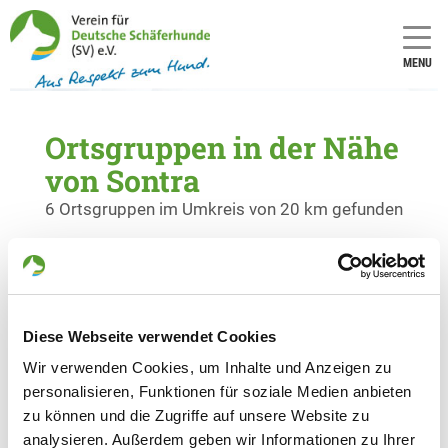
MENU
Ortsgruppen in der Nähe
von Sontra
6 Ortsgruppen im Umkreis von 20 km gefunden
OG - Alheim e.V.
Im Heinebach
Details
36211 Alheim-Heinebach
Diese Webseite verwendet Cookies
Wir verwenden Cookies, um Inhalte und Anzeigen zu
OG - Bebra
personalisieren, Funktionen für soziale Medien anbieten
Im Kessel
zu können und die Zugriffe auf unsere Website zu
Details
36179 Bebra
analysieren. Außerdem geben wir Informationen zu Ihrer