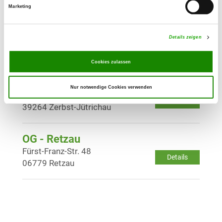
Marketing
OG - Pulspforde
Am Alten Schießstand
Details zeigen
Details
39264 Pulspforde
Cookies zulassen
OG - Jütrichau
Nur notwendige Cookies verwenden
Am Sportplatz Jütrichau
Details
39264 Zerbst-Jütrichau
OG - Retzau
Fürst-Franz-Str. 48
Details
06779 Retzau