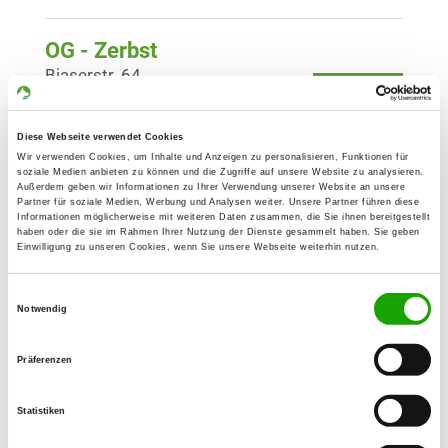
OG - Zerbst
Biaserstr. 64
Details
39261 Zerbst
Diese Webseite verwendet Cookies
OG - Dessau-Törten
Wir verwenden Cookies, um Inhalte und Anzeigen zu personalisieren, Funktionen für
soziale Medien anbieten zu können und die Zugriffe auf unsere Website zu analysieren.
Rotkelchenheger 1
Außerdem geben wir Informationen zu Ihrer Verwendung unserer Website an unsere
Details
Partner für soziale Medien, Werbung und Analysen weiter. Unsere Partner führen diese
06849 Dessau-Roßlau
Informationen möglicherweise mit weiteren Daten zusammen, die Sie ihnen bereitgestellt
haben oder die sie im Rahmen Ihrer Nutzung der Dienste gesammelt haben. Sie geben
Einwilligung zu unseren Cookies, wenn Sie unsere Webseite weiterhin nutzen.
OG - Dessau Parnekel
Einwilligungsauswahl
Tiergarten
Notwendig
Details
06842 Dessau-Roßlau
Präferenzen
OG - Aken
Mennewitzer Weg
Statistiken
Details
06385 Aken