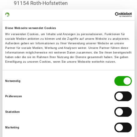
91154 Roth-Hofstetten
OG - Mooswiese/Neumarkt
Diese Webseite verwendet Cookies
Sulzbürger Straße
Details
Wir verwenden Cookies, um Inhalte und Anzeigen zu personalisieren, Funktionen für
92318 Neumarkt
soziale Medien anbieten zu können und die Zugriffe auf unsere Website zu analysieren.
Außerdem geben wir Informationen zu Ihrer Verwendung unserer Website an unsere
Partner für soziale Medien, Werbung und Analysen weiter. Unsere Partner führen diese
Informationen möglicherweise mit weiteren Daten zusammen, die Sie ihnen bereitgestellt
OG - Neumarkt/Opf. und Umgeb.
haben oder die sie im Rahmen Ihrer Nutzung der Dienste gesammelt haben. Sie geben
Einwilligung zu unseren Cookies, wenn Sie unsere Webseite weiterhin nutzen.
Goldschmidtstr. 46
Details
92318 Neumarkt in der Oberpfalz
Einwilligungsauswahl
Notwendig
OG - Noris-Nürnberg
Präferenzen
Kornburger Str. 65
Details
90469 Nürnberg
Statistiken
OG - Nürnberg-Altenfurt
Marketing
Breslauer Straße 60