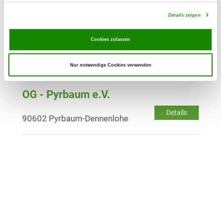
Details
90471 Nürnberg-Langwasser
Details zeigen
OG - Schwabach e.V.
Cookies zulassen
Äußere Rittersbacher Straße 55
Details
91126 Schwabach
Nur notwendige Cookies verwenden
OG - Pyrbaum e.V.
Details
90602 Pyrbaum-Dennenlohe