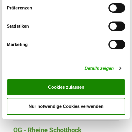
Harkenbergstraße
Präferenzen
Details
48477 Hörstel
Statistiken
OG - Rheine
Am Moosgraben
Details
48429 Rheine
Marketing
OG - Rheine-Hauenhorst
Details zeigen
Hessenweg
Details
48432 Rheine
Cookies zulassen
OG - Westerkappeln
Am Schützenweg 19
Nur notwendige Cookies verwenden
Details
49492 Westerkappeln
OG - Rheine Schotthock