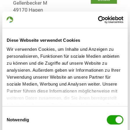
Gellenbecker M
49170 Hagen
OG - Hopsten
Auf der Haar
Details
Diese Webseite verwendet Cookies
48496 Hopsten
Wir verwenden Cookies, um Inhalte und Anzeigen zu
personalisieren, Funktionen für soziale Medien anbieten
OG - Ibbenbüren e.V.
zu können und die Zugriffe auf unsere Website zu
Groner Allee 169
analysieren. Außerdem geben wir Informationen zu Ihrer
Details
49479 Ibbenbühren
Verwendung unserer Website an unsere Partner für
soziale Medien, Werbung und Analysen weiter. Unsere
Partner führen diese Informationen möglicherweise mit
OG - Lengerich/Westf.
weiteren Daten zusammen, die Sie ihnen bereitgestellt
Osnabrücker Str.
Details
haben oder die sie im Rahmen Ihrer Nutzung der Dienste
49525 Lengerich
gesammelt haben. Sie geben Einwilligung zu unseren
Einwilligungsauswahl
Cookies, wenn Sie unsere Webseite weiterhin nutzen.
Notwendig
OG - Hörstel